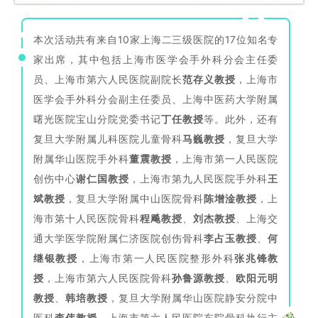
本次活动共有来自10家上海二三级医院的17位知名专
家出席，其中包括上海市医学会手外科分会主任委
员、上海市第六人民医院副院长
范存义教授
，上海市
医学会手外科分会副主任委员、上海中医药大学附属
曙光医院宝山分院党委书记
丁任教授
等。此外，还有
复旦大学附属儿科医院儿童骨科
马巍教授
，复旦大学
附属华山医院手外科
董震教授
，上海市第一人民医院
创伤中心
谢仁国教授
，上海市第九人民医院手外科
王
斌教授
，复旦大学附属中山医院骨科
陈增淦教授
，上
海市第十人民医院骨科
程飚教授
、
刘杰教授
、上海交
通大学医学院附属仁济医院创伤骨科
李占玉教授
、
何
继银教授
，上海市第一人民医院整形外科
张兆锋教
授
，上海市第六人民医院骨科
孙鲁源教授
、
欧阳元明
教授
、
韩培教授
，复旦大学附属华山医院静安分院中
医科
李伟教授
，上海市第六人民医院东院骨科执行主