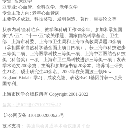
专业:
临床医学
亚专业:
心血管、全科医学、老年医学
专业主攻方向:
老年心血管病
主要学术成就、科技奖项、发明创造、著作、重要论文等
从事内科/全科临床、教学和科研工作30余年。参加和承担国
家“八•五”、“十一•五”攻关课题、国家自然科学基金、卫生
部、上海市科委、上海市卫生局和上海市高教局课题20余项
（承担国家自然科学基金面上项目四项）。获上海市科技进步
三等奖二项、上海医学科技三等奖一项、上海中西医结合科技
奖（科普奖）一项、上海市卫生局科技进步三等奖一项；发表
学术论文200余篇，主编和参加编书籍20余本。培养博士研究
生21名、硕士研究生40余名。2002年在美国波士顿New
England Biolabs 学习，成攻克隆、表达BsrGI基因并获一项美
国专利。
上海市医学会版权所有 Copyright 2001-2022
备案：沪ICP备07510177号-12
沪公网安备 31010602000625号
技术支持：
美迪康会务通学术会议服务平台