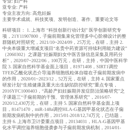
专业:
妇产科
亚专业:
产科
专业主攻方向:
高危妊娠
主要学术成就、科技奖项、发明创造、著作、重要论文等
科研项目： 1. 上海市 “科技创新行动计划” 医学创新研究专
项，21Y11907800，子痫前期集束化管理多中心阶梯设计的整
群随机对照研究，2021/10~2024/09，25万元，在研，主持 2.
中央本级重大增减支项目“名贵中药资源可持续利用能力建设”
（2060302）之课题“妊娠期妇女中医舌脉信息采集及用药分
析”，2020/07~2022/06，100万元，在研，主持，中国中医科学
院 3. 国家自然科学基金面上项目，81971408，SIRT1调控
TFEB乙酰化状态介导滋养细胞线粒体自噬在子痫前期发病中
的作用，2020/01~2023/12，52万元，在研，主持 4. 国家重点
研发计划“生殖健康及重大出生缺陷防控研究”重点专项，
2016YFC1000403，“高龄产妇妊娠期并发症防治策略研究”之
子课题三“子痫前期的干预、管理体系研究”，2016/07-
2020/12,430万元，在研，主持 5. 国家自然科学基金面上项
目，81471470，miR-148a调控HLA-G基因甲基化状态在子痫
前期发病机制中的作用，2015/01-2018/12,74万元，已结题，
主持 6. 上海市卫计委重点项目，20134031，HLA-G基因甲基
化水平调控滋养细胞侵袭参与子痫前期发病机制，2014/01-