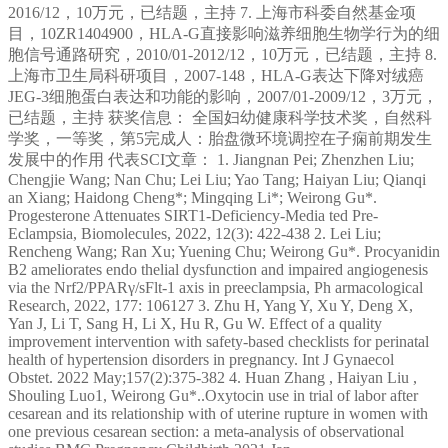
2016/12，10万元，已结题，主持 7. 上海市科委自然基金项
目，10ZR1404900，HLA-G直接影响滋养细胞生物学行为的细
胞信号通路研究，2010/01-2012/12，10万元，已结题，主持 8.
上海市卫生局科研项目，2007-148，HLA-G表达下降对绒癌
JEG-3细胞蛋白表达和功能的影响，2007/01-2009/12，3万元，
已结题，主持 获奖信息： 全国妇幼健康科学技术奖，自然科
学奖，一等奖，第5完成人：胎盘微环境调控在子痫前期发生
发展中的作用 代表SCI文章： 1. Jiangnan Pei; Zhenzhen Liu;
Chengjie Wang; Nan Chu; Lei Liu; Yao Tang; Haiyan Liu; Qianqi
an Xiang; Haidong Cheng*; Mingqing Li*; Weirong Gu*.
Progesterone Attenuates SIRT1-Deficiency-Media ted Pre-
Eclampsia, Biomolecules, 2022, 12(3): 422-438 2. Lei Liu;
Rencheng Wang; Ran Xu; Yuening Chu; Weirong Gu*. Procyanidin
B2 ameliorates endo thelial dysfunction and impaired angiogenesis
via the Nrf2/PPARγ/sFlt-1 axis in preeclampsia, Ph armacological
Research, 2022, 177: 106127 3. Zhu H, Yang Y, Xu Y, Deng X,
Yan J, Li T, Sang H, Li X, Hu R, Gu W. Effect of a quality
improvement intervention with safety-based checklists for perinatal
health of hypertension disorders in pregnancy. Int J Gynaecol
Obstet. 2022 May;157(2):375-382 4. Huan Zhang , Haiyan Liu ,
Shouling Luo1, Weirong Gu*..Oxytocin use in trial of labor after
cesarean and its relationship with of uterine rupture in women with
one previous cesarean section: a meta-analysis of observational