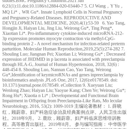
studies.BMC Pregnancy Childbirth.2021 Jan
6;21(1):11.doi:10.1186/s12884-020-03440-7 5. CJ Wang，Y Yu，
MQ Li*，WR Gu*. Innate Lymphoid Cells in Normal Pregnancy
and Pregnancy‑Related Diseases. REPRODUCTIVE AND
DEVELOPMENTAL MEDICINE, 2020,4(1):53-59 6. Yao Tang,
Hongjin Ji, Haiyan Liu, Jing Liu, Weirong Gu*, Ting Peng*,
Xiaotian Li*. Pro-inflammatory cytokine-induced microRNA-212-
3p expression promotes myocyte contraction via methyl-CpG-
binding protein 2 - A novel mechanism for infection-related preterm
parturition. Molecular Human Reproduction,2019,25(5):274-282 7.
Shouling Luo; Jiangnan Pei; Xiaotian Li; Weirong Gu* ; Decreased
expression of JHDMID in p lacenta is associated with preeclampsia
through HLA-G, Journal of Human Hypertension, 2018, 32(6) :
448-454 8. Shouling Luo, Nannan Cao, Yao Tang, Weirong
Gu*,Identification of keymicroRNAs and genes inpreeclampsia by
bioinformatics analysis ,PLoS One, 2017, 12(6):e0178549. doi:
10.1371/journal.pone.0178549. eCollection 9. Xueyuan Liu;
Wenlong Zhao; Haiyan Liu; Yaoyue Kang; Chen Ye; Weirong Gu*;
Rong Hu*; Xiaotia n Li* ; Developmental and Functional Brain
Impairment in Offspring from Preeclampsia-Like Rats, Mo lecular
Neurobiology, 2016, 53(2): 1009-1019 主编论著教材： 1. 薛晓
红，顾蔚蓉。妇产科急症诊治及经典案例点评。人民卫生出版
社。2018年9月。 2. 鹿欣，顾蔚蓉。妇产科临床思维培训教
程。高等教育出版社。2019年8月。 参与编写指南： 中华医学