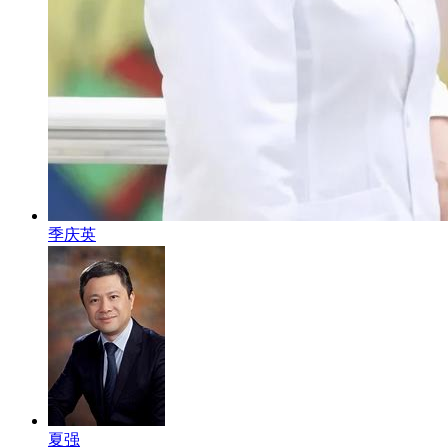
季庆英
夏强