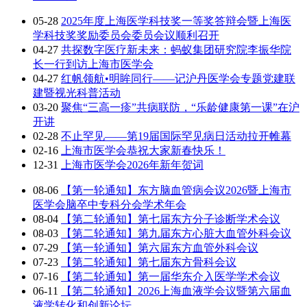
05-28
2025年度上海医学科技奖一等奖答辩会暨上海医
学科技奖奖励委员会委员会议顺利召开
04-27
共探数字医疗新未来：蚂蚁集团研究院李振华院
长一行到访上海市医学会
04-27
红帆领航•明眸同行——记沪丹医学会专题党建联
建暨视光科普活动
03-20
聚焦“三高一疹”共病联防，“乐龄健康第一课”在沪
开讲
02-28
不止罕见——第19届国际罕见病日活动拉开帷幕
02-16
上海市医学会恭祝大家新春快乐！
12-31
上海市医学会2026年新年贺词
08-06
【第一轮通知】东方脑血管病会议2026暨上海市
医学会脑卒中专科分会学术年会
08-04
【第二轮通知】第七届东方分子诊断学术会议
08-03
【第二轮通知】第九届东方心脏大血管外科会议
07-29
【第一轮通知】第六届东方血管外科会议
07-23
【第二轮通知】第七届东方骨科会议
07-16
【第二轮通知】第一届华东介入医学学术会议
06-11
【第二轮通知】2026上海血液学会议暨第六届血
液学转化和创新论坛