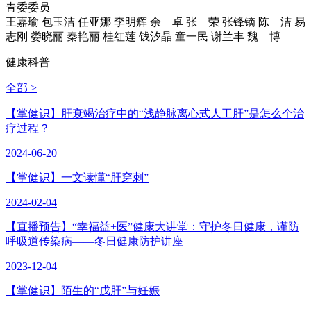
青委委员
王嘉瑜
包玉洁
任亚娜
李明辉
余 卓
张 荣
张锋镝
陈 洁
易
志刚
娄晓丽
秦艳丽
桂红莲
钱汐晶
童一民
谢兰丰
魏 博
健康科普
全部 >
【掌健识】肝衰竭治疗中的“浅静脉离心式人工肝”是怎么个治
疗过程？
2024-06-20
【掌健识】一文读懂“肝穿刺”
2024-02-04
【直播预告】“幸福益+医”健康大讲堂：守护冬日健康，谨防
呼吸道传染病——冬日健康防护讲座
2023-12-04
【掌健识】陌生的“戊肝”与妊娠