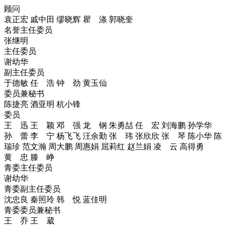
顾问
袁正宏
戚中田
缪晓辉
瞿 涤
郭晓奎
名誉主任委员
张继明
主任委员
谢幼华
副主任委员
于德敏
任 浩
钟 劲
黄玉仙
委员兼秘书
陈捷亮
酒亚明
杭小锋
委员
王 迅
王 颖
邓 强
龙 钢
朱勇喆
任 宏
刘海鹏
孙学华
孙 蕾
李 宁
杨飞飞
汪余勤
张 玮
张欣欣
张 琴
陈小华
陈
瑞珍
范文瀚
周大鹏
周惠娟
屈莉红
赵兰娟
凌 云
高得勇
黄 忠
滕 峥
青委主任委员
谢幼华
青委副主任委员
沈忠良
秦照玲
韩 悦
蓝佳明
青委委员兼秘书
王 乔
王 葳