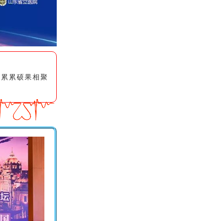
的累累硕果相聚