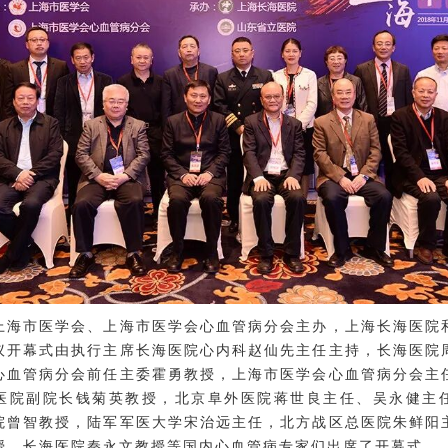
上海市医学会、上海市医学会心血管病分会主办，上海长海医院
议开幕式由执行主席长海医院心内科赵仙先主任主持，长海医院
心血管病分会前任主委霍勇教授，上海市医学会心血管病分会主
医院副院长钱菊英教授，北京阜外医院蒋世良主任、吴永健主
院曾智教授，陆军军医大学宋治远主任，北方战区总医院朱鲜阳
授，长海医院秦永文教授等国内心血管病专家们出席了开幕式。