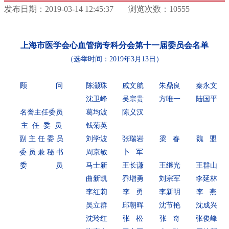
发布日期：2019-03-14 12:45:37
浏览次数：10555
上海市医学会心血管病专科分会第十一届委员会名单
（选举时间：2019年3月13日）
顾 问
陈灏珠
戚文航
朱鼎良
秦永文
沈卫峰
吴宗贵
方唯一
陆国平
名誉主任委员
葛均波
陈义汉
主 任 委 员
钱菊英
副 主 任 委 员
刘学波
张瑞岩
梁 春
魏 盟
委 员 兼 秘 书
周京敏
卜 军
委 员
马士新
王长谦
王继光
王群山
曲新凯
乔增勇
刘宗军
李延林
李红莉
李 勇
李新明
李 燕
吴立群
邱朝晖
沈节艳
沈成兴
沈玲红
张 松
张 奇
张俊峰