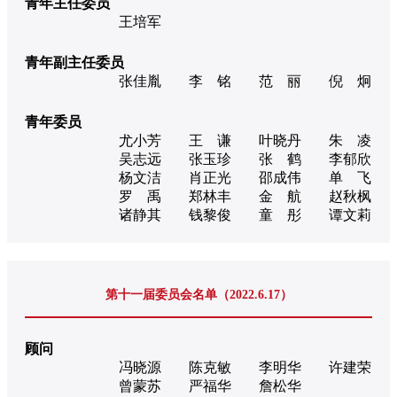
青年主任委员
王培军
青年副主任委员
张佳胤
李 铭
范 丽
倪 炯
青年委员
尤小芳
王 谦
叶晓丹
朱 凌
吴志远
张玉珍
张 鹤
李郁欣
杨文洁
肖正光
邵成伟
单 飞
罗 禹
郑林丰
金 航
赵秋枫
诸静其
钱黎俊
童 彤
谭文莉
第十一届委员会名单（2022.6.17）
顾问
冯晓源
陈克敏
李明华
许建荣
曾蒙苏
严福华
詹松华