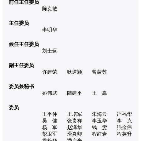
前任主任委员
陈克敏
主任委员
李明华
候任主任委员
刘士远
副主任委员
许建荣
耿道颖
曾蒙苏
委员兼秘书
姚伟武
陆建平
王 嵩
委员
王平仲
王培军
朱海云
严福华
吴 健
张贵祥
李玉华
李 克
杨 军
赵泽华
钱 雯
强金伟
彭卫军
滑炎卿
程红岩
程英升
詹松华
潘自来