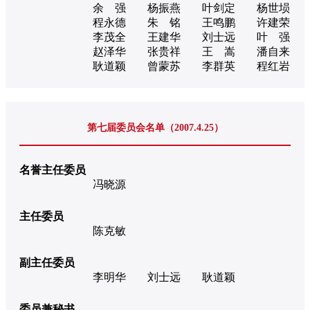
余 强
杨振燕
叶剑定
杨世埙
程永德
朱 铭
王鸣鹏
许建荣
李茂全
王建华
刘士远
叶 强
赵泽华
张贵祥
王 嵩
潘自来
耿道颖
曾蒙苏
李群英
程红岩
第七届委员会名单（2007.4.25）
名誉主任委员
冯晓源
主任委员
陈克敏
副主任委员
李明华
刘士远
耿道颖
委员兼秘书