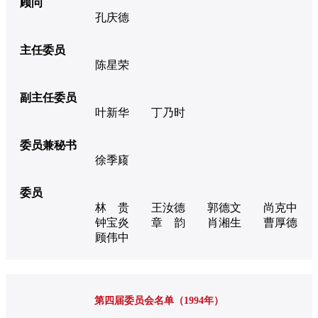
顾问
孔庆德
主任委员
陈星荣
副主任委员
叶新华
丁乃时
委员兼秘书
徐季庼
委员
林 贵
王汝德
郭德文
尚克中
钟宝炎
章 韵
肖湘生
曹厚德
顾伟中
第四届委员会名单（1994年）