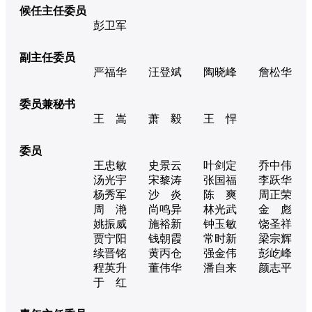
候任主任委员
彭卫军
副主任委员
严福华
汪登斌
陶晓峰
詹松华
委员兼秘书
王 嵩
萧 毅
王 悍
委员
王忠敏
史景云
叶剑定
乔中伟
汤光宇
宋黎涛
张国福
李跃华
杨秀军
沙 炎
陈 爽
周正荣
周 滟
尚鸣异
林光武
金 彪
姚振威
施裕新
钟玉敏
饶圣祥
贾宁阳
钱朝霞
常时新
梁宗辉
续晋铭
黄丙仓
强金伟
彭屹峰
程英升
董伟华
潘自来
颜志平
于 红