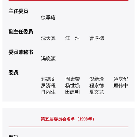
主任委员
徐季庼
副主任委员
沈天真
江 浩
曹厚德
委员兼秘书
冯晓源
委员
郭德文
周康荣
倪新瑜
姚庆华
罗济程
杨世埙
程永德
顾伟中
肖湘生
田建明
夏文龙
第五届委员会名单（1998年）