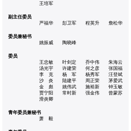
王培军
副主任委员
严福华
彭卫军
程英升
詹松华
委员兼秘书
姚振威
陶晓峰
委员
王忠敏
叶剑定
乔中伟
朱海云
汤光宇
许建荣
何之彦
张国福
李 克
杨 军
杨秀军
汪登斌
沙 炎
陆建平
周正荣
茅爱武
金 彪
姚伟武
施裕新
钟玉敏
贾宁阳
常时新
强金伟
曾蒙苏
滑炎卿
青年委员兼秘书
萧 毅