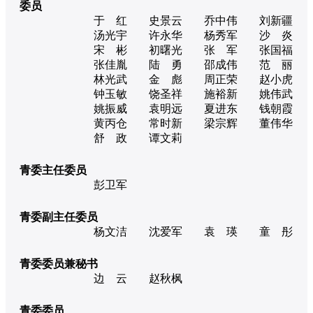
委员
于 红
史景云
乔中伟
刘新疆
汤光宇
许永华
杨秀军
沙 炎
宋 彬
初曙光
张 军
张国福
张佳胤
陆 勇
邵成伟
范 丽
林光武
金 彪
周正荣
赵小虎
钟玉敏
饶圣祥
施裕新
姚伟武
姚振威
袁明远
夏进东
钱朝霞
黄丙仓
常时新
梁宗辉
董伟华
舒 政
谭文莉
青委主任委员
彭卫军
青委副主任委员
杨文洁
沈爱军
袁 瑛
童 彤
青委委员兼秘书
边 云
赵秋枫
青委委员