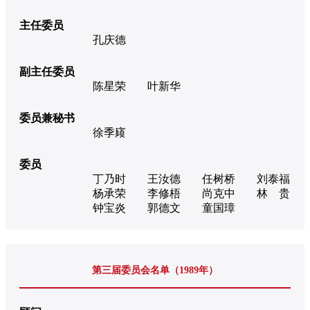
主任委员
孔庆德
副主任委员
陈星荣
叶新华
委员兼秘书
徐季庼
委员
丁乃时
王汝德
任树桥
刘泰福
杨承荣
李修梧
尚克中
林 贵
钟宝炎
郭德文
童国璋
第三届委员会名单（1989年）