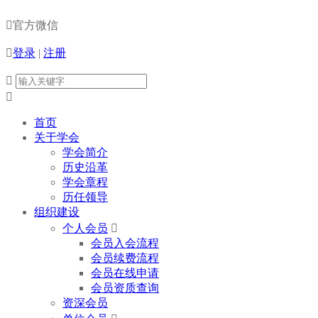

官方微信

登录
|
注册


首页
关于学会
学会简介
历史沿革
学会章程
历任领导
组织建设
个人会员

会员入会流程
会员续费流程
会员在线申请
会员资质查询
资深会员