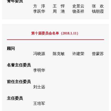
青年委员
方 淳
王 悍
史景云
张 欢
李跃华
周 滟
饶圣祥
钱朝霞
第十届委员会名单（2018.1.11）
顾问
冯晓源
陈克敏
许建荣
曾蒙苏
名誉主任委员
李明华
前任主任委员
刘士远
主任委员
王培军