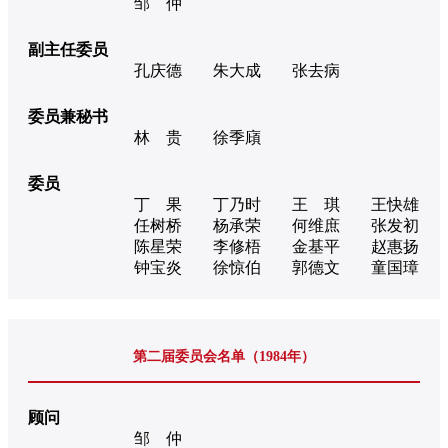
邹 仲
副主任委员
孔庆德
朱大成
张去病
委员兼秘书
林 贵
徐季廎
委员
丁 果
丁乃时
王 琪
王快雄
任树桥
杨承荣
何维庶
张发初
陈星荣
李修梧
金基平
赵惠扬
钟宝炎
徐惊伯
郭德文
童国璋
第二届委员会名单（1984年）
顾问
邹 仲