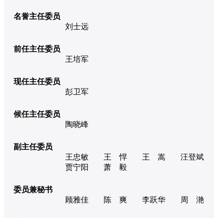
名誉主任委员
刘士远
前任主任委员
王培军
现任主任委员
彭卫军
候任主任委员
陶晓峰
副主任委员
王忠敏
王 悍
王 嵩
汪登斌
贾宁阳
萧 毅
委员兼秘书
顾雅佳
陈 爽
李跃华
周 滟