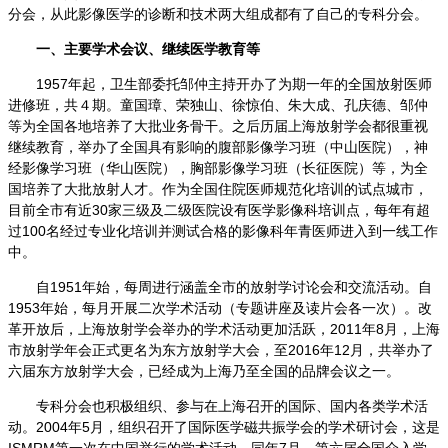
分会，从此影像医学的诊断和技术两大组成都有了自己的专科分会。
一、主要学术会议、继续医学教育等
1957
年起，卫生部委托邹仲主持开办了为期一年的全国放射医师
进修班，共４期。童国璋、荣独山、徐惊伯、朱大成、孔庆德、邹仲
等为全国各地培养了大批业务骨干。之后历届上海放射学会都很重视
继续教育，举办了全国具有影响的腹部影像学习班（中山医院），神
经影像学习班（华山医院），胸部影像学习班（长征医院）等，为全
国培养了大批放射人才。作为全国住院医师规范化培训的试点城市，
目前全市有近30
家三级及二级医院设有医学影像科培训点，每年有超
过100名经过专业化培训并测试合格的影像科年青医师进入到一线工作
中。
自1951年始，每周进行涵盖全市的放射学讨论会和交流活动。自
1953年始，每月开展二次学术活动（专题讲座及读片会各一次）。
改
革开放后，上海放射学会举办的学术活动更加活跃，2011年8月，
上海
市放射学年会正式更名为东方放射学大会
，至2016年12月，共举办了
六届东方放射学大会，已经成为上海乃至全国的品牌会议之一。
专科分会也积极组织、参与在上海召开的国际、国内各类学术活
动。2004年5月，组织召开了国际医学磁共振学会的学术研讨会，这是