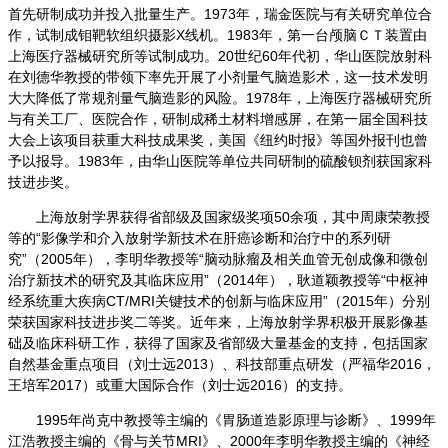
首先研制成功并投入批量生产。1973年，瑞金医院与有关研究单位合
作，试制成钼靶软组织摄影X线机。1983年，第一台颅脑ＣＴ装置由
上海医疗器械研究所等试制成功。20世纪60年代初，华山医院放射科
在刘德华教授的带领下率先开展了小剂量气脑造影术，这一技术发明
大大降低了常规剂量气脑造影的风险。1978年，上海医疗器械研究所
与有关工厂、医院合作，研制成稀土材料增感屏，在第一届全国科技
大会上该项目获重大科技成果奖，美国《纽约时报》等国外报刊也曾
予以报导。1983年，由华山医院等单位共同研制的硫酸钡剂获国家科
技进步奖。
上海放射学界获得省部级及国家级奖项50余项，其中
周康荣教授
等的“影像学和介入放射学新技术在肝癌诊断和治疗中的系列研
究”（2005年），
李明华教授等“
脑动脉瘤及相关血管无创成像和微创
治疗新技术的研究及其临床应用”
（2014年），耿道颖教授等“中枢神
经系统重大疾病CT/MRI关键技术的创新与临床应用”（2015年）分别
荣获国家科技进步奖二等奖。近年来，
上海放射学界积极开展影像基
础及临床科研工作，获得了国家及省部级大量基金的支持，包括国家
自然基金重点项目（刘士远2013）、科技部重点研发（严福华2016，
王培军2017）或重大国际合作（刘士远2016）的支持。
1995
年尚克中教授等主编的《胃肠道造影原理与诊断》、1999年
江浩教授主编的《骨与关节MRI》、2000年李明华教授主编的《神经