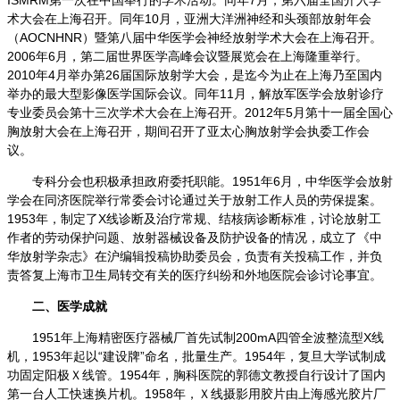
ISMRM第一次在中国举行的学术活动。同年7月，第六届全国介入学
术大会在上海召开。同年10月，亚洲大洋洲神经和头颈部放射年会
（AOCNHNR）暨第八届中华医学会神经放射学术大会在上海召开。
2006年6月，
第二届世界医学高峰会议暨展览会在上海隆重举行。
2010年4月举办第26届国际放射学大会，是迄今为止在上海乃至国内
举办的最大型影像医学国际会议。同年11月，
解放军医学会放射诊疗
专业委员会第十三次学术大会在上海召开。
2012
年5月第十一届全国心
胸放射大会在上海召开，期间召开了亚太心胸放射学会执委工作会
议。
专科分会也积极承担政府委托职能。1951年6月，中华医学会放射
学会在同济医院举行常委会讨论通过关于放射工作人员的劳保提案。
1953
年，制定了X线诊断及治疗常规、结核病诊断标准，讨论放射工
作者的劳动保护问题、放射器械设备及防护设备的情况，成立了《中
华放射学杂志》在沪编辑投稿协助委员会，负责有关投稿工作，并负
责答复上海市卫生局转交有关的医疗纠纷和外地医院会诊讨论事宜。
二、医学成就
1951
年上海精密医疗器械厂首先试制200mA四管全波整流型X线
机，1953年起以“建设牌”命名，批量生产。1954年，复旦大学试制成
功固定阳极Ｘ线管。1954年，胸科医院的郭德文教授自行设计了国内
第一台人工快速换片机。1958年，Ｘ线摄影用胶片由上海感光胶片厂