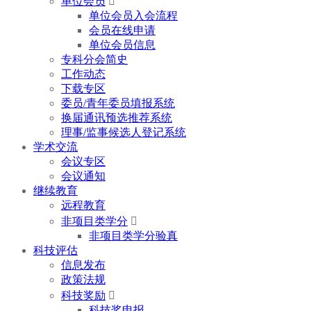
单位会员

单位会员入会流程
会员在线申请
单位会员信息
专科分会简史
工作动态
下载专区
委员/青年委员填报系统
换届通讯预选推荐系统
理事/监事候选人登记系统
学术交流
会议专区
会议通知
继续教育
远程教育
非项目类学分

非项目类学分验真
科技评估
信息发布
政策法规
科技奖励

科技奖申报