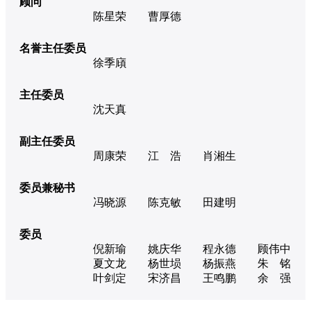
顾问
陈星荣
曹厚德
名誉主任委员
徐季廎
主任委员
沈天真
副主任委员
周康荣
江 浩
肖湘生
委员兼秘书
冯晓源
陈克敏
田建明
委员
倪新瑜
姚庆华
程永德
顾伟中
夏文龙
杨世埙
杨振燕
朱 铭
叶剑定
宋济昌
王鸣鹏
余 强