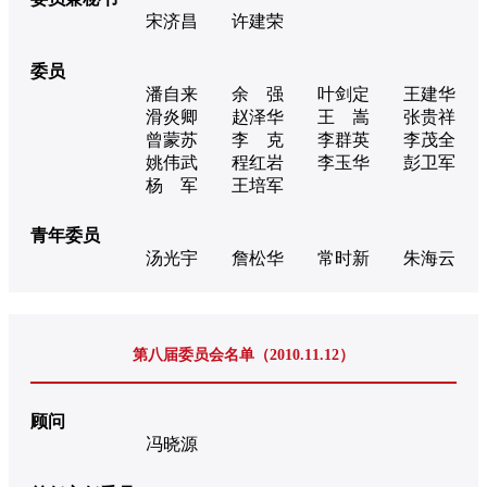
宋济昌
许建荣
委员
潘自来
余 强
叶剑定
王建华
滑炎卿
赵泽华
王 嵩
张贵祥
曾蒙苏
李 克
李群英
李茂全
姚伟武
程红岩
李玉华
彭卫军
杨 军
王培军
青年委员
汤光宇
詹松华
常时新
朱海云
第八届委员会名单（2010.11.12）
顾问
冯晓源