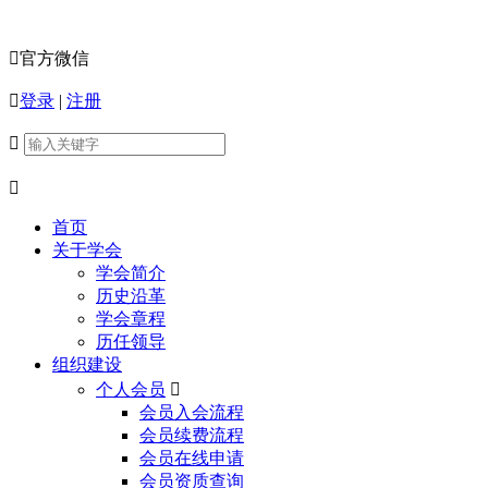

官方微信

登录
|
注册


首页
关于学会
学会简介
历史沿革
学会章程
历任领导
组织建设
个人会员

会员入会流程
会员续费流程
会员在线申请
会员资质查询