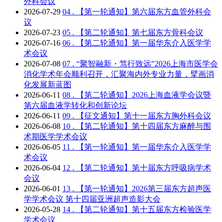
外科会议
2026-07-29
04 .
【第一轮通知】第六届东方血管外科会
议
2026-07-23
05 .
【第二轮通知】第七届东方骨科会议
2026-07-16
06 .
【第二轮通知】第一届华东介入医学学
术会议
2026-07-08
07 .
“聚智融新・笃行致远”2026上海市医学会
消化学术年会顺利召开，汇聚海内外专业力量，擘画消
化发展新蓝图
2026-06-11
08 .
【第二轮通知】2026上海血液学会议暨
第六届血液学转化和创新论坛
2026-06-11
09 .
【征文通知】第十一届东方胸外科会议
2026-06-08
10 .
【第二轮通知】第十四届东方麻醉与围
术期医学学术会议
2026-06-05
11 .
【第一轮通知】第一届华东介入医学学
术会议
2026-06-04
12 .
【第二轮通知】第十届东方呼吸病学术
会议
2026-06-01
13 .
【第一轮通知】2026第三届东方超声医
学学术会议 第十四届亚洲超声造影大会
2026-05-28
14 .
【第二轮通知】第十五届东方检验医学
学术会议