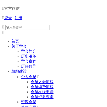

官方微信

登录
|
注册


首页
关于学会
学会简介
历史沿革
学会章程
历任领导
组织建设
个人会员

会员入会流程
会员续费流程
会员在线申请
会员资质查询
资深会员