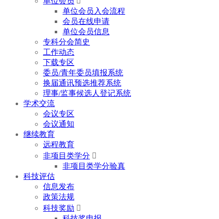
单位会员

单位会员入会流程
会员在线申请
单位会员信息
专科分会简史
工作动态
下载专区
委员/青年委员填报系统
换届通讯预选推荐系统
理事/监事候选人登记系统
学术交流
会议专区
会议通知
继续教育
远程教育
非项目类学分

非项目类学分验真
科技评估
信息发布
政策法规
科技奖励

科技奖申报