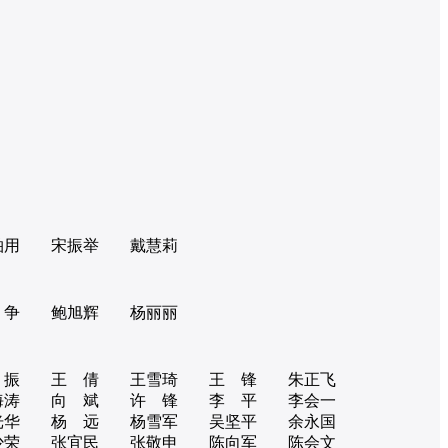
柏用
宋振举
戴慧莉
 争
鲍旭辉
杨丽丽
 振
王 倩
王雪琦
王 锋
朱正飞
海涛
向 斌
许 锋
李 平
李会一
光华
杨 远
杨雪军
吴坚平
余永国
少荣
张宜民
张敬申
陈向军
陈会文