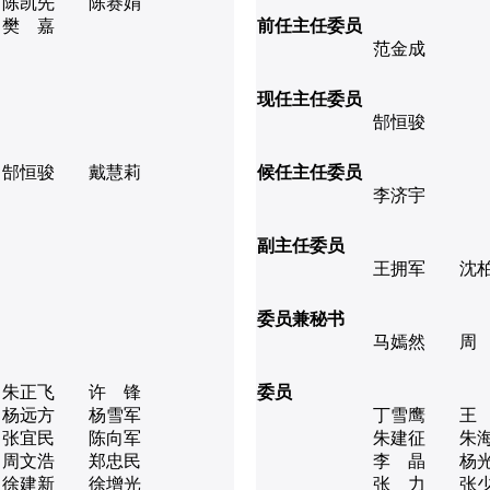
陈凯先
陈赛娟
樊 嘉
前任主任委员
范金成
现任主任委员
郜恒骏
郜恒骏
戴慧莉
候任主任委员
李济宇
副主任委员
王拥军
沈
委员兼秘书
马嫣然
周
朱正飞
许 锋
委员
杨远方
杨雪军
丁雪鹰
王
张宜民
陈向军
朱建征
朱
周文浩
郑忠民
李 晶
杨
徐建新
徐增光
张 力
张