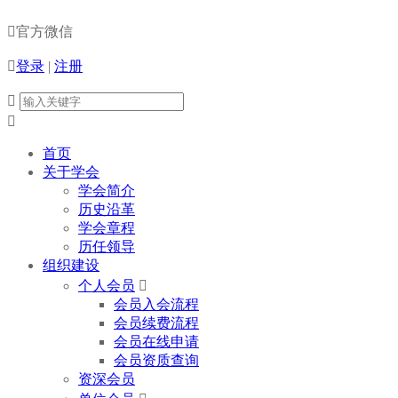

官方微信

登录
|
注册


首页
关于学会
学会简介
历史沿革
学会章程
历任领导
组织建设
个人会员

会员入会流程
会员续费流程
会员在线申请
会员资质查询
资深会员