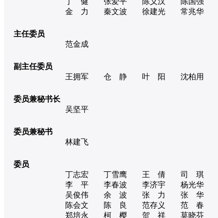
丁 健
张爱平
陈义汉
陈国强
金 力
秦文波
徐建光
常兆华
主任委员
范金成
副主任委员
王拥军
仓 静
叶 阳
沈柏用
委员兼秘书长
吴坚平
委员兼秘书
林建飞
委员
丁志宏
丁雪鹰
王 倩
司 琪
李 平
李春波
李济宇
杨光华
吴俊伟
余 波
张 力
张 华
陈会文
陈 良
范存义
范 春
郑培永
柯 樱
贺 祥
莫晓芬