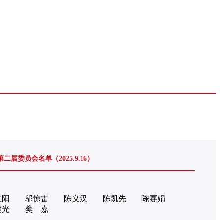
第二届委员会名单（2025.9.16）
红阳
邬惊雷
陈义汉
陈凯先
陈赛娟
建光
樊 嘉