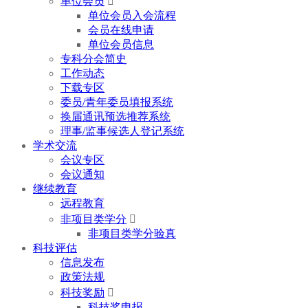
单位会员

单位会员入会流程
会员在线申请
单位会员信息
专科分会简史
工作动态
下载专区
委员/青年委员填报系统
换届通讯预选推荐系统
理事/监事候选人登记系统
学术交流
会议专区
会议通知
继续教育
远程教育
非项目类学分

非项目类学分验真
科技评估
信息发布
政策法规
科技奖励

科技奖申报