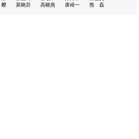
 樱
莫晓芬
高晓燕
唐靖一
熊 磊