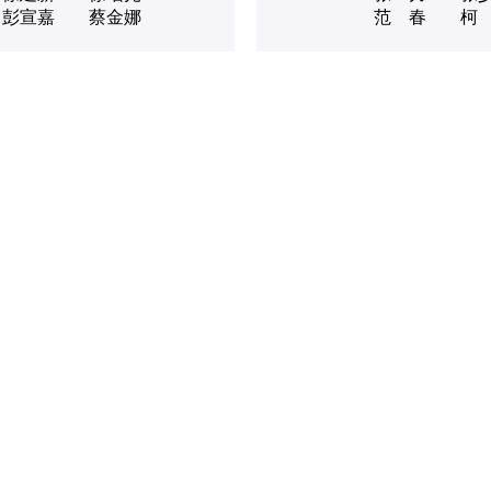
彭宣嘉
蔡金娜
范 春
柯