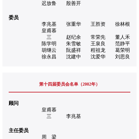
迟放鲁
殷善开
委员
李兆基
张重华
王胜资
徐林根
皇甫慕
三
赵纪余
常荣先
董人禾
陈学明
朱雪敏
王泉良
范静平
胡继云
阮盛祥
程祖龙
葛荣明
徐永昌
沈建中
沈爱华
刘思良
第十四届委员会名单（2002年）
顾问
皇甫慕
三
李兆基
主任委员
周 梁