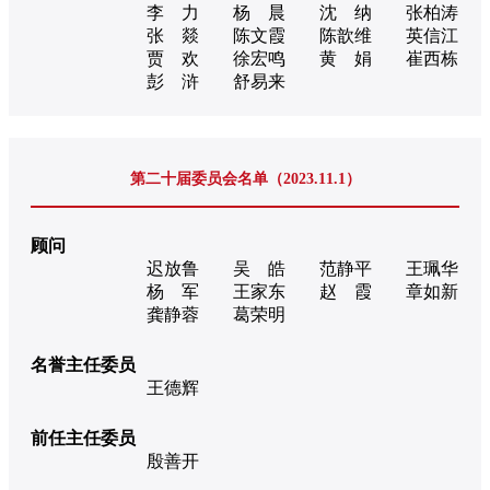
李 力
杨 晨
沈 纳
张柏涛
张 燚
陈文霞
陈歆维
英信江
贾 欢
徐宏鸣
黄 娟
崔西栋
彭 浒
舒易来
第二十届委员会名单（2023.11.1）
顾问
迟放鲁
吴 皓
范静平
王珮华
杨 军
王家东
赵 霞
章如新
龚静蓉
葛荣明
名誉主任委员
王德辉
前任主任委员
殷善开