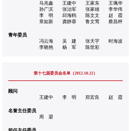
马兆鑫
王建中
王家东
王珮华
孙广滨
张治军
张家雄
李华伟
李 明
邱海鸥
陈文文
赵 霞
章如新
龚静蓉
鲁文莺
蔡昌枰
青年委员
冯云海
吴 建
张天宇
时海波
李晓艳
杨 军
陈世彩
第十七届委员会名单（2012.10.22）
顾问
王建中
李 明
郑宏良
赵 霞
名誉主任委员
周 梁
前任主任委员