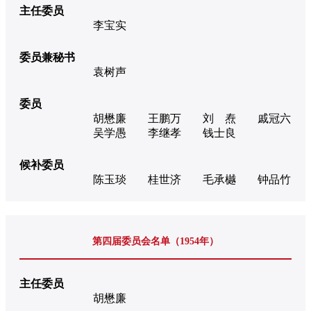
主任委员
李宝实
委员兼秘书
袁树声
委员
胡懋廉
王鹏万
刘 焘
戚冠六
吴学愚
李继孝
钱士良
候补委员
陈玉琰
桂世济
毛承樾
钟品竹
第四届委员会名单（1954年）
主任委员
胡懋廉