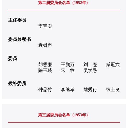
第二届委员会名单（1952年）
主任委员
李宝实
委员兼秘书
袁树声
委员
胡懋廉
王鹏万
刘 焘
戚冠六
陈玉琰
宋 牧
吴学愚
候补委员
钟品竹
李继孝
陆秀行
钱士良
第三届委员会名单（1953年）