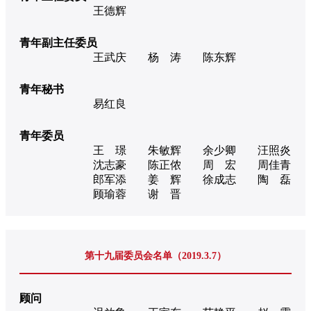
王德辉
青年副主任委员
王武庆
杨 涛
陈东辉
青年秘书
易红良
青年委员
王 璟
朱敏辉
余少卿
汪照炎
沈志豪
陈正侬
周 宏
周佳青
郎军添
姜 辉
徐成志
陶 磊
顾瑜蓉
谢 晋
第十九届委员会名单（2019.3.7）
顾问