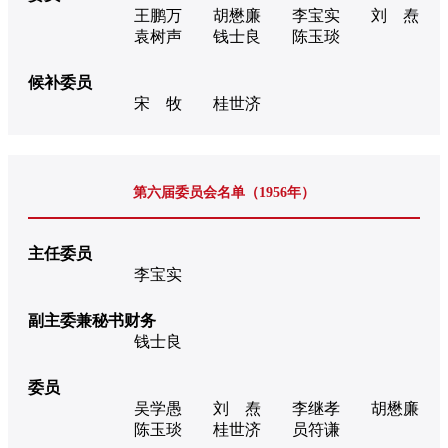
王鹏万
胡懋廉
李宝实
刘 焘
袁树声
钱士良
陈玉琰
候补委员
宋 牧
桂世济
第六届委员会名单（1956年）
主任委员
李宝实
副主委兼秘书财务
钱士良
委员
吴学愚
刘 焘
李继孝
胡懋廉
陈玉琰
桂世济
员符谦