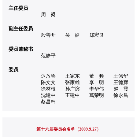
主任委员
周 梁
副主任委员
殷善开
吴 皓
郑宏良
委员兼秘书
范静平
委员
迟放鲁
王家东
董 频
王佩华
陈文文
张家雄
李 明
王德辉
徐林根
孙广滨
李华伟
赵 霞
沈建中
王建中
葛荣明
徐永昌
蔡昌枰
第十六届委员会名单（2009.9.27）