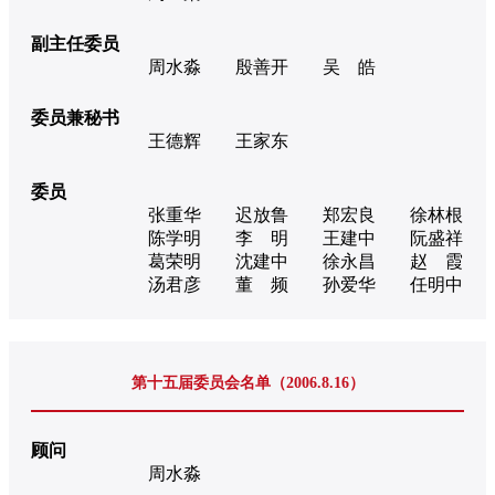
副主任委员
周水淼
殷善开
吴 皓
委员兼秘书
王德辉
王家东
委员
张重华
迟放鲁
郑宏良
徐林根
陈学明
李 明
王建中
阮盛祥
葛荣明
沈建中
徐永昌
赵 霞
汤君彦
董 频
孙爱华
任明中
第十五届委员会名单（2006.8.16）
顾问
周水淼