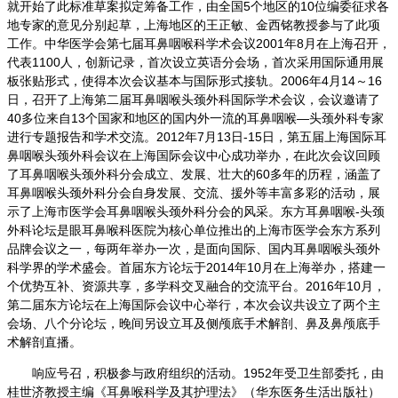
就开始了此标准草案拟定筹备工作，由全国5个地区的10位编委征求各
地专家的意见分别起草，上海地区的王正敏、金西铭教授参与了此项
工作。中华医学会第七届耳鼻咽喉科学术会议2001年8月在上海召开，
代表1100人，创新记录，首次设立英语分会场，首次采用国际通用展
板张贴形式，使得本次会议基本与国际形式接轨。2006年4月14～16
日，召开了上海第二届耳鼻咽喉头颈外科国际学术会议，会议邀请了
40多位来自13个国家和地区的国内外一流的耳鼻咽喉—头颈外科专家
进行专题报告和学术交流。2012年7月13日-15日，第五届上海国际耳
鼻咽喉头颈外科会议在上海国际会议中心成功举办，在此次会议回顾
了耳鼻咽喉头颈外科分会成立、发展、壮大的60多年的历程，涵盖了
耳鼻咽喉头颈外科分会自身发展、交流、援外等丰富多彩的活动，展
示了上海市医学会耳鼻咽喉头颈外科分会的风采。东方耳鼻咽喉-头颈
外科论坛是眼耳鼻喉科医院为核心单位推出的上海市医学会东方系列
品牌会议之一，每两年举办一次，是面向国际、国内耳鼻咽喉头颈外
科学界的学术盛会。首届东方论坛于2014年10月在上海举办，搭建一
个优势互补、资源共享，多学科交叉融合的交流平台。2016年10月，
第二届东方论坛在上海国际会议中心举行，本次会议共设立了两个主
会场、八个分论坛，晚间另设立耳及侧颅底手术解剖、鼻及鼻颅底手
术解剖直播。
响应号召，积极参与政府组织的活动。1952年受卫生部委托，由
桂世济教授主编《耳鼻喉科学及其护理法》（华东医务生活出版社）