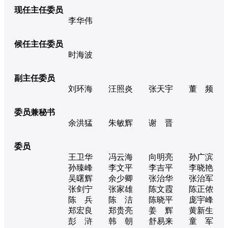
现任主任委员
李华伟
候任主任委员
时海波
副主任委员
刘环海
汪照炎
张天宇
董 频
委员兼秘书
余洪猛
朱敏辉
谢 晋
委员
王卫华
冯云海
向明亮
孙广滨
孙臻峰
李文平
李吉平
李晓艳
吴曙辉
余少卿
张治华
张治军
张剑宁
张家雄
陈文霞
陈正侬
陈 兵
陈 洁
陈晓平
庞宇峰
郑宏良
郑贵亮
姜 辉
黄新生
彭 浒
韩 朝
舒易来
童 军