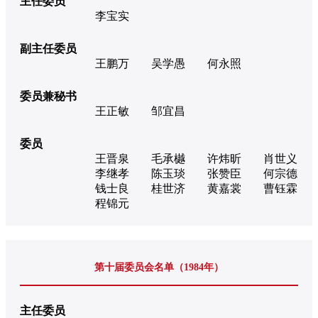
主任委员
李宝实
副主任委员
王鹏万
吴学愚
何永照
委员兼秘书
王正敏
邹宜昌
委员
王晋泉
毛承樾
许炜昕
肖世义
李继孝
陈玉琰
张赞臣
何宗德
钱士良
桂世济
黄嘉裳
曹钰霖
程锦元
第十届委员会名单（1984年）
主任委员