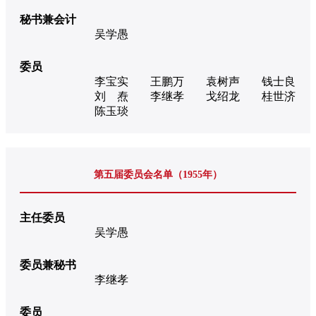
秘书兼会计
吴学愚
委员
李宝实
王鹏万
袁树声
钱士良
刘 焘
李继孝
戈绍龙
桂世济
陈玉琰
第五届委员会名单（1955年）
主任委员
吴学愚
委员兼秘书
李继孝
委员