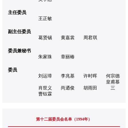
主任委员
王正敏
副主任委员
葛贤锡
黄嘉裳
周君琪
委员兼秘书
朱家珠
章丽椿
委员
刘运璋
李兆基
许时晖
何宗德
皇甫慕
肖世义
尚迺俊
胡雨田
三
曹钰霖
第十二届委员会名单（1994年）