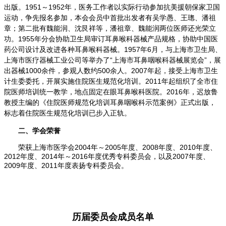
出版。1951～1952年，医务工作者以实际行动参加抗美援朝保家卫国
运动，争先报名参加，本会会员中首批出发者有吴学愚、王璁、潘祖
章；第二批有魏能润、沈艮祥等，潘祖章、魏能润两位医师还光荣立
功。1955年分会协助卫生局审订耳鼻喉科器械产品规格，协助中国医
药公司设计及改进各种耳鼻喉科器械。1957年6月，与上海市卫生局、
上海市医疗器械工业公司等举办了“上海市耳鼻咽喉科器械展览会”，展
出器械1000余件，参观人数约500余人。
2007年起，接受上海市卫生
计生委委托，开展实施住院医生规范化培训。2011年起组织了全市住
院医师培训统一教学，地点固定在眼耳鼻喉科医院。2016年，迟放鲁
教授主编的《住院医师规范化培训耳鼻咽喉科示范案例》正式出版，
标志着住院医生规范化培训已步入正轨。
二、学会荣誉
荣获上海市医学会2004年
～
2005
年度、2008年度、2010年度、
2012年度、2014年
～
2016
年度优秀专科委员会，以及2007年度、
2009年度、2011年度表扬专科委员会。
历届委员会成员名单