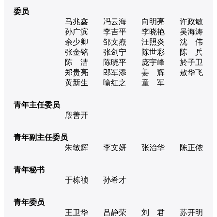
委员
马兆鑫
冯云海
向明亮
许政敏
孙广滨
李吉平
李晓艳
吴海涛
余少卿
邹文焘
汪照炎
沈 伟
张金铭
张剑宁
陈世彩
陈 兵
陈 洁
陈晓平
庞宇峰
於子卫
郑贵亮
郎军添
姜 辉
敖华飞
黄新生
喻红之
童 军
青年主任委员
殷善开
青年副主任委员
朱敏辉
李文妍
张治华
陈正侬
青年秘书
于栋祯
孙希才
青年委员
王卫华
吕静荣
刘 君
苏开明