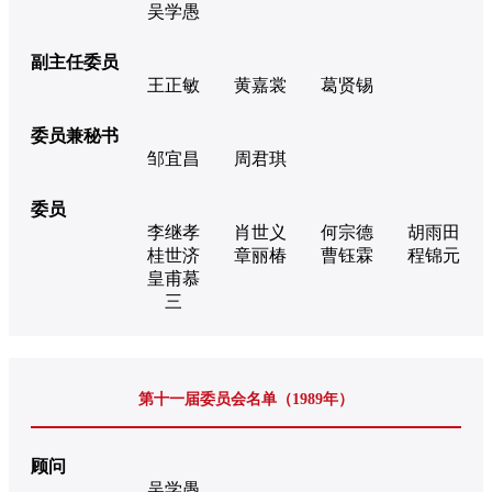
吴学愚
副主任委员
王正敏
黄嘉裳
葛贤锡
委员兼秘书
邹宜昌
周君琪
委员
李继孝
肖世义
何宗德
胡雨田
桂世济
章丽椿
曹钰霖
程锦元
皇甫慕
三
第十一届委员会名单（1989年）
顾问
吴学愚