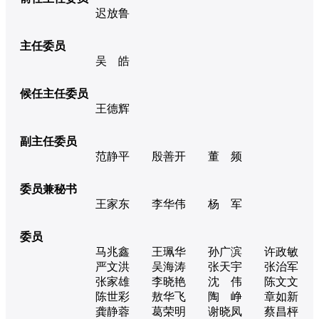
迟放鲁
主任委员
吴 皓
候任主任委员
王德辉
副主任委员
范静平
殷善开
董 频
委员兼秘书
王家东
李华伟
杨 军
委员
马兆鑫
王珮华
孙广滨
许政敏
严文洪
吴海涛
张天宇
张治军
张家雄
李晓艳
沈 伟
陈文文
陈世彩
敖华飞
陶 峥
章如新
龚静蓉
葛荣明
谢晓凤
蔡昌枰