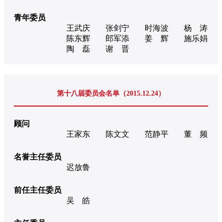
青年委员
王武庆
张剑宁
时海波
杨 涛
陈东辉
郎军添
姜 辉
施乐娟
陶 磊
谢 晋
第十八届委员会名单（2015.12.24）
顾问
王家东
陈文文
范静平
董 频
名誉主任委员
迟放鲁
前任主任委员
吴 皓