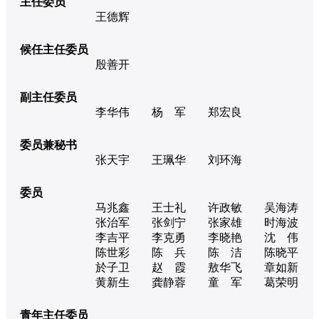
主任委员
王德辉
候任主任委员
殷善开
副主任委员
李华伟
杨 军
郑宏良
委员兼秘书
张天宇
王珮华
刘环海
委员
马兆鑫
王士礼
许政敏
吴海涛
张治军
张剑宁
张家雄
时海波
李吉平
李克勇
李晓艳
沈 伟
陈世彩
陈 兵
陈 洁
陈晓平
於子卫
赵 霞
敖华飞
章如新
黄新生
龚静蓉
童 军
葛荣明
青年主任委员