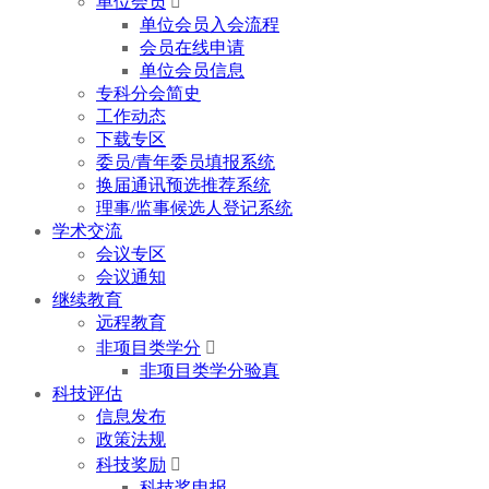
单位会员

单位会员入会流程
会员在线申请
单位会员信息
专科分会简史
工作动态
下载专区
委员/青年委员填报系统
换届通讯预选推荐系统
理事/监事候选人登记系统
学术交流
会议专区
会议通知
继续教育
远程教育
非项目类学分

非项目类学分验真
科技评估
信息发布
政策法规
科技奖励

科技奖申报