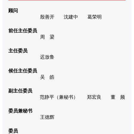
顾问
殷善开
沈建中
葛荣明
前任主任委员
周 梁
主任委员
迟放鲁
候任主任委员
吴 皓
副主任委员
范静平（兼秘书）
郑宏良
董 频
委员兼秘书
王德辉
委员