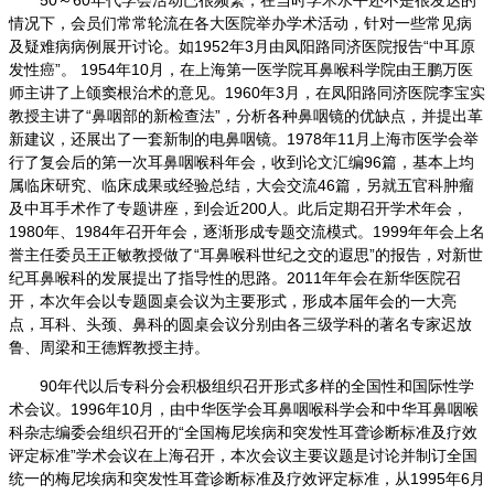
50
～60年代学会活动已很频繁，在当时学术水平还不是很发达的
情况下，会员们常常轮流在各大医院举办学术活动，针对一些常见病
及疑难病病例展开讨论。如1952年3月由凤阳路同济医院报告“中耳原
发性癌”。 1954年10月，在上海第一医学院耳鼻喉科学院由王鹏万医
师主讲了上颌窦根治术的意见。1960年3月，在凤阳路同济医院李宝实
教授主讲了“鼻咽部的新检查法”，分析各种鼻咽镜的优缺点，并提出革
新建议，还展出了一套新制的电鼻咽镜。1978年11月上海市医学会举
行了复会后的第一次耳鼻咽喉科年会，收到论文汇编96篇，基本上均
属临床研究、临床成果或经验总结，大会交流46篇，另就五官科肿瘤
及中耳手术作了专题讲座，到会近200人。此后定期召开学术年会，
1980年、1984年召开年会，逐渐形成专题交流模式。1999年年会上名
誉主任委员王正敏教授做了“耳鼻喉科世纪之交的遐思”的报告，对新世
纪耳鼻喉科的发展提出了指导性的思路。2011年年会在新华医院召
开，本次年会以专题圆桌会议为主要形式，形成本届年会的一大亮
点，耳科、头颈、鼻科的圆桌会议分别由各三级学科的著名专家迟放
鲁、周梁和王德辉教授主持。
90
年代以后专科分会积极组织召开形式多样的全国性和国际性学
术会议。1996年10月，由中华医学会耳鼻咽喉科学会和中华耳鼻咽喉
科杂志编委会组织召开的“全国梅尼埃病和突发性耳聋诊断标准及疗效
评定标准”学术会议在上海召开，本次会议主要议题是讨论并制订全国
统一的梅尼埃病和突发性耳聋诊断标准及疗效评定标准，从1995年6月