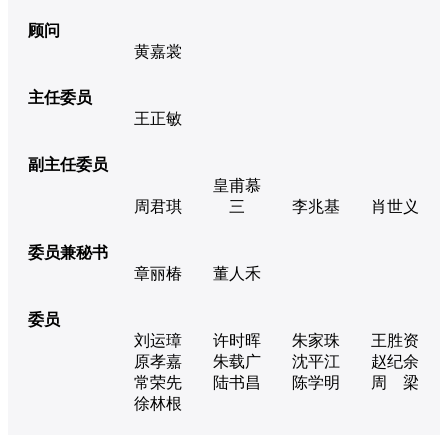
顾问
黄嘉裳
主任委员
王正敏
副主任委员
皇甫慕
周君琪
三
李兆基
肖世义
委员兼秘书
章丽椿
董人禾
委员
刘运璋
许时晖
朱家珠
王胜资
原孝嘉
朱载广
沈平江
赵纪余
常荣先
陆书昌
陈学明
周 梁
徐林根