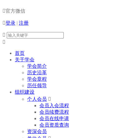

官方微信

登录
|
注册


首页
关于学会
学会简介
历史沿革
学会章程
历任领导
组织建设
个人会员

会员入会流程
会员续费流程
会员在线申请
会员资质查询
资深会员