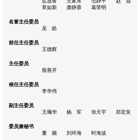
迟放鲁
王家东
范静平
赵 霞
章如新
龚静蓉
葛荣明
名誉主任委员
吴 皓
前任主任委员
王德辉
主任委员
殷善开
候任主任委员
李华伟
副主任委员
王珮华
杨 军
张天宇
郑宏良
委员兼秘书
董 频
刘环海
时海波