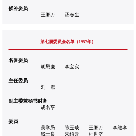
候补委员
王鹏万
汤春生
第七届委员会名单（1957年）
名誉委员
胡懋廉
李宝实
主任委员
刘 焘
副主委兼秘书财务
胡名亨
委员
吴学愚
陈玉琰
王鹏万
李继孝
钱士良
朱绍云
桂世济