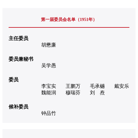
第一届委员会名单（1951年）
主任委员
胡懋廉
委员兼秘书
吴学愚
委员
李宝实
王鹏万
毛承樾
戴安乐
魏能润
穆瑞芬
刘 焘
候补委员
钟品竹