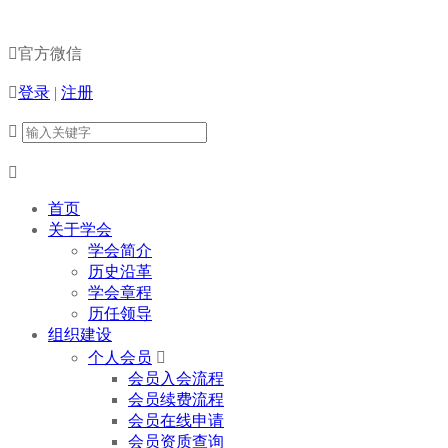

官方微信

登录
|
注册


首页
关于学会
学会简介
历史沿革
学会章程
历任领导
组织建设
个人会员

会员入会流程
会员续费流程
会员在线申请
会员资质查询