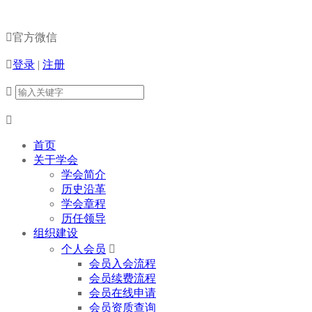

官方微信

登录
|
注册


首页
关于学会
学会简介
历史沿革
学会章程
历任领导
组织建设
个人会员

会员入会流程
会员续费流程
会员在线申请
会员资质查询