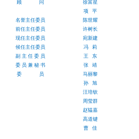
顾 问
徐富星
项 平
名誉主任委员
陈世耀
前任主任委员
许树长
现任主任委员
宛新建
候任主任委员
冯 莉
副 主 任 委 员
王 东
委 员 兼 秘 书
张 靖
委 员
马丽黎
孙 旭
汪培钦
周莹群
赵韫嘉
高道键
曹 佳