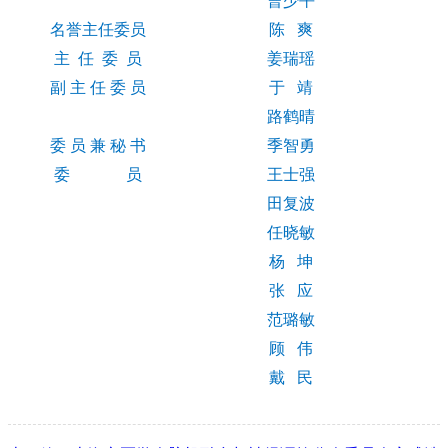
曹少平
名誉主任委员
陈 爽
主 任 委 员
姜瑞瑶
副 主 任 委 员
于 靖
路鹤晴
委 员 兼 秘 书
季智勇
委 员
王士强
田复波
任晓敏
杨 坤
张 应
范璐敏
顾 伟
戴 民