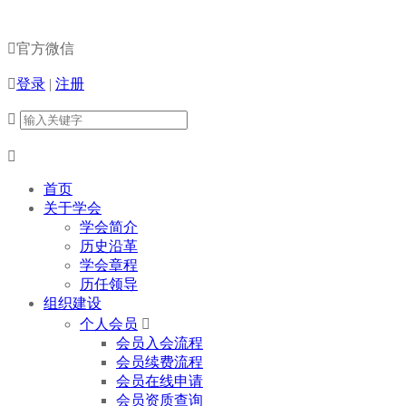

官方微信

登录
|
注册


首页
关于学会
学会简介
历史沿革
学会章程
历任领导
组织建设
个人会员

会员入会流程
会员续费流程
会员在线申请
会员资质查询