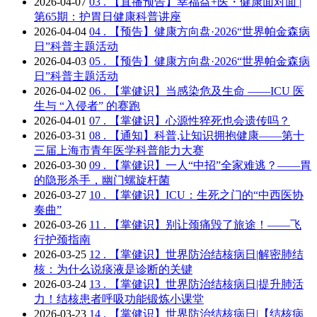
2026-04-07
03 .
【直播预告】幸福益+医・健康面对面 |
第65期：护胃日健康科普讲座
2026-04-04
04 .
【预告】健康方向盘·2026“世界帕金森病
日”科普主题活动
2026-04-03
05 .
【预告】健康方向盘·2026“世界帕金森病
日”科普主题活动
2026-04-02
06 .
【掌健识】当感染危及生命 ——ICU 医
生与 “入侵者” 的赛跑
2026-04-01
07 .
【掌健识】心源性猝死也会遗传吗？
2026-03-31
08 .
【通知】科普,让知识拥抱健康——第十
三届上海市青年医学科普能力大赛
2026-03-30
09 .
【掌健识】一人“中招”全家难逃？——胃
的隐形杀手，幽门螺旋杆菌
2026-03-27
10 .
【掌健识】ICU：生死之门的“中西医协
奏曲”
2026-03-26
11 .
【掌健识】别让颈痛毁了旅途！——飞
行护颈指南
2026-03-25
12 .
【掌健识】世界防治结核病日|解密肺结
核：为什么说痰液是诊断的关键
2026-03-24
13 .
【掌健识】世界防治结核病日|提升肺活
力！结核患者呼吸功能锻炼小课堂
2026-03-23
14 .
【掌健识】世界防治结核病日|【结核病