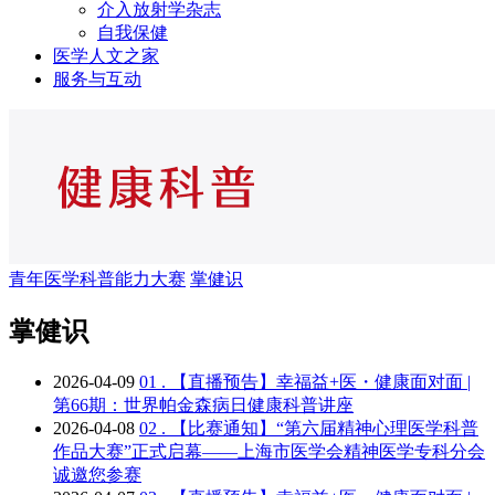
介入放射学杂志
自我保健
医学人文之家
服务与互动
青年医学科普能力大赛
掌健识
掌健识
2026-04-09
01 .
【直播预告】幸福益+医・健康面对面 |
第66期：世界帕金森病日健康科普讲座
2026-04-08
02 .
【比赛通知】“第六届精神心理医学科普
作品大赛”正式启幕——上海市医学会精神医学专科分会
诚邀您参赛