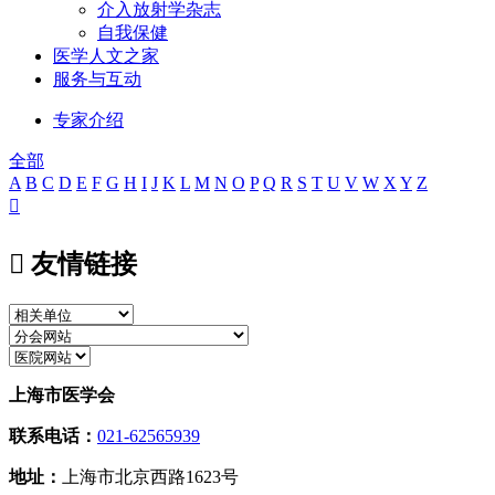
介入放射学杂志
自我保健
医学人文之家
服务与互动
专家介绍
全部
A
B
C
D
E
F
G
H
I
J
K
L
M
N
O
P
Q
R
S
T
U
V
W
X
Y
Z


友情链接
上海市医学会
联系电话：
021-62565939
地址：
上海市北京西路1623号