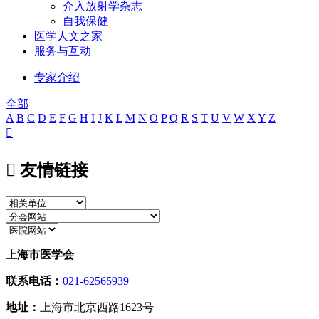
介入放射学杂志
自我保健
医学人文之家
服务与互动
专家介绍
全部
A
B
C
D
E
F
G
H
I
J
K
L
M
N
O
P
Q
R
S
T
U
V
W
X
Y
Z


友情链接
上海市医学会
联系电话：
021-62565939
地址：
上海市北京西路1623号